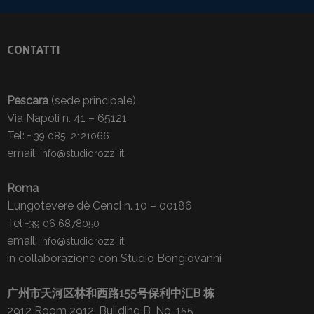
CONTATTI
Pescara
(sede principale)
Via Napoli n. 41 – 65121
Tel:
+ 39 085 2121066
email:
info@studiorozzi.it
Roma
Lungotevere dè Cenci n. 10 – 00186
Tel
+39 06 6878050
email:
info@studiorozzi.it
in collaborazione con Studio Bongiovanni
广州市天河区林和西路155号保利中汇B 栋
2912 Room 2912, Building B, No. 155,