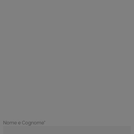
COMPILA IL FORM PER
AVERE
MAGGIORI
INFORMAZIONI
Nome e Cognome*