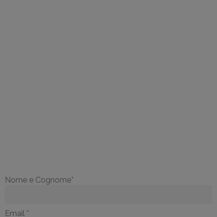
COMPILA IL FORM PER
AVERE
MAGGIORI
INFORMAZIONI
Nome e Cognome*
Email *