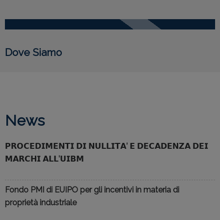
Dove Siamo
News
𝗣𝗥𝗢𝗖𝗘𝗗𝗜𝗠𝗘𝗡𝗧𝗜 𝗗𝗜 𝗡𝗨𝗟𝗟𝗜𝗧𝗔’ 𝗘 𝗗𝗘𝗖𝗔𝗗𝗘𝗡𝗭𝗔 𝗗𝗘𝗜
𝗠𝗔𝗥𝗖𝗛𝗜 𝗔𝗟𝗟’𝗨𝗜𝗕𝗠
Fondo PMI di EUIPO per gli incentivi in materia di
proprietà industriale