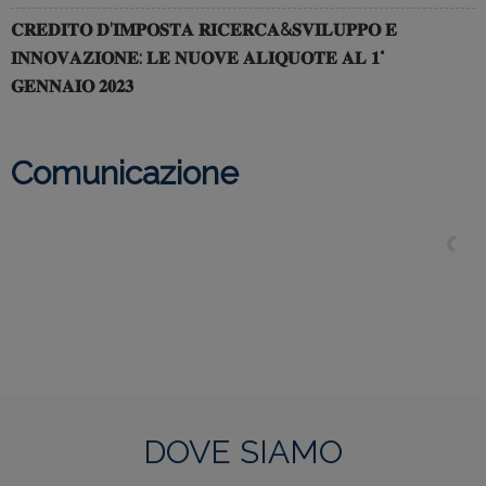
𝐂𝐑𝐄𝐃𝐈𝐓𝐎 𝐃’𝐈𝐌𝐏𝐎𝐒𝐓𝐀 𝐑𝐈𝐂𝐄𝐑𝐂𝐀&𝐒𝐕𝐈𝐋𝐔𝐏𝐏𝐎 𝐄
𝐈𝐍𝐍𝐎𝐕𝐀𝐙𝐈𝐎𝐍𝐄: 𝐋𝐄 𝐍𝐔𝐎𝐕𝐄 𝐀𝐋𝐈𝐐𝐔𝐎𝐓𝐄 𝐀𝐋 𝟏°
𝐆𝐄𝐍𝐍𝐀𝐈𝐎 𝟐𝟎𝟐𝟑
Comunicazione
DOVE SIAMO