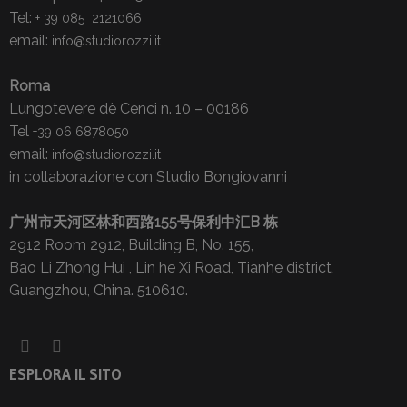
Tel:
+ 39 085 2121066
email:
info@studiorozzi.it
Roma
Lungotevere dè Cenci n. 10 – 00186
Tel
+39 06 6878050
email:
info@studiorozzi.it
in collaborazione con Studio Bongiovanni
广州市天河区林和西路155号保利中汇B 栋
2912 Room 2912, Building B, No. 155,
Bao Li Zhong Hui , Lin he Xi Road, Tianhe district,
Guangzhou, China. 510610.
ESPLORA IL SITO