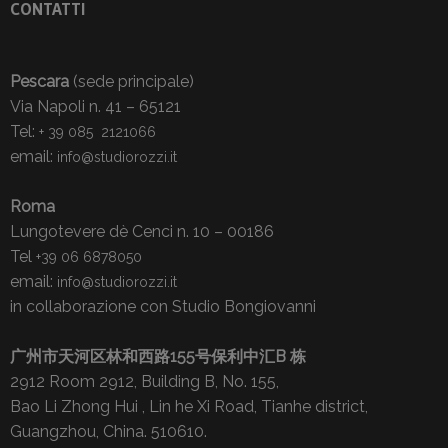
CONTATTI
Pescara
(sede principale)
Via Napoli n. 41 – 65121
Tel:
+ 39 085 2121066
email:
info@studiorozzi.it
Roma
Lungotevere dè Cenci n. 10 – 00186
Tel
+39 06 6878050
email:
info@studiorozzi.it
in collaborazione con Studio Bongiovanni
广州市天河区林和西路155号保利中汇B 栋
2912 Room 2912, Building B, No. 155,
Bao Li Zhong Hui , Lin he Xi Road, Tianhe district,
Guangzhou, China. 510610.