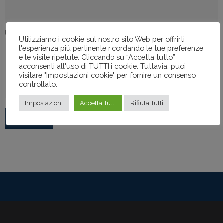
Uffici
Utilizziamo i cookie sul nostro sito Web per offrirti
l'esperienza più pertinente ricordando le tue preferenze
e le visite ripetute. Cliccando su “Accetta tutto”
acconsenti all'uso di TUTTI i cookie. Tuttavia, puoi
visitare "Impostazioni cookie" per fornire un consenso
controllato.
Impostazioni
Accetta Tutti
Rifiuta Tutti
Cerca