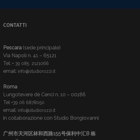
CONTATTI
Pescara
(sede principale)
Via Napoli n. 41 – 65121
Tel:
+ 39 085 2121066
email:
info@studiorozzi.it
Roma
Lungotevere dè Cenci n. 10 – 00186
Tel
+39 06 6878050
email:
info@studiorozzi.it
in collaborazione con Studio Bongiovanni
广州市天河区林和西路155号保利中汇B 栋