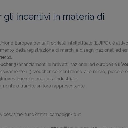
li incentivi in materia di
l’Unione Europea per la Proprietà Intellettuale (EUIPO), è attiv
ento della registrazione di marchi e disegni nazionali ed es
her 2
).
ucher 3
(finanziamenti ai brevetti nazionali ed europei) e il
Vo
lessivamente i 3 voucher consentiranno alle micro, piccole 
li investimenti in proprietà industriale.
mente o tramite un loro rappresentante.
services/sme-fund?mtm_campaign=ip-it