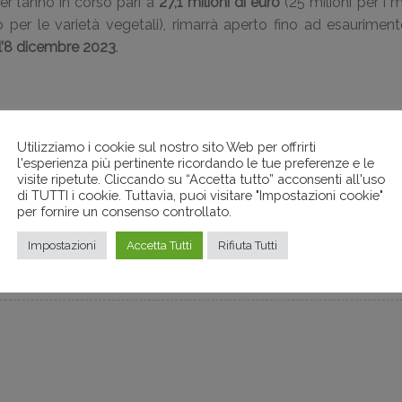
r l’anno in corso pari a
27,1 milioni di euro
(25 milioni per i 
o per le varietà vegetali), rimarrà aperto fino ad esauriment
 l’8 dicembre 2023
.
Utilizziamo i cookie sul nostro sito Web per offrirti
l'esperienza più pertinente ricordando le tue preferenze e le
visite ripetute. Cliccando su “Accetta tutto” acconsenti all'uso
di TUTTI i cookie. Tuttavia, puoi visitare "Impostazioni cookie"
per fornire un consenso controllato.
Next A
Impostazioni
Accetta Tutti
Rifiuta Tutti