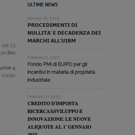
ULTIME NEWS
Gennaio 18, 2024
𝗣𝗥𝗢𝗖𝗘𝗗𝗜𝗠𝗘𝗡𝗧𝗜 𝗗𝗜
𝗡𝗨𝗟𝗟𝗜𝗧𝗔’ 𝗘 𝗗𝗘𝗖𝗔𝗗𝗘𝗡𝗭𝗔 𝗗𝗘𝗜
𝗠𝗔𝗥𝗖𝗛𝗜 𝗔𝗟𝗟’𝗨𝗜𝗕𝗠
o dal 23
teri
fino
Febbraio 21, 2023
Fondo PMI di EUIPO per gli
ucher 4
incentivi in materia di proprietà
e medie
industriale
Febbraio 07, 2023
𝐂𝐑𝐄𝐃𝐈𝐓𝐎 𝐃’𝐈𝐌𝐏𝐎𝐒𝐓𝐀
𝐑𝐈𝐂𝐄𝐑𝐂𝐀&𝐒𝐕𝐈𝐋𝐔𝐏𝐏𝐎 𝐄
𝐈𝐍𝐍𝐎𝐕𝐀𝐙𝐈𝐎𝐍𝐄: 𝐋𝐄 𝐍𝐔𝐎𝐕𝐄
𝐀𝐋𝐈𝐐𝐔𝐎𝐓𝐄 𝐀𝐋 𝟏° 𝐆𝐄𝐍𝐍𝐀𝐈𝐎
𝟐𝟎𝟐𝟑