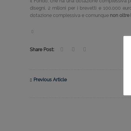
Il Fondo, che ha una dotazione complessiva pe
disegni, 2 milioni per i brevetti e 100.000 eur
dotazione complessiva e comunque
non oltre
Share Post:
Previous Article