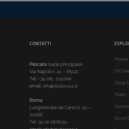
CONTATTI
ESPLOR
Home
Pescara
(sede principale)
Chi Si
Via Napoli n. 41 – 65121
Tel:
+ 39 085 2121066
Cosa 
email:
info@studiorozzi.it
Team
Roma
Assist
Lungotevere dè Cenci n. 10 –
00186
Dove 
Tel
+39 06 6878050