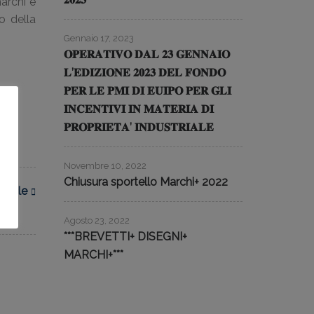
marchi e
o della
Gennaio 17, 2023
𝐎𝐏𝐄𝐑𝐀𝐓𝐈𝐕𝐎 𝐃𝐀𝐋 𝟐𝟑 𝐆𝐄𝐍𝐍𝐀𝐈𝐎
𝐋’𝐄𝐃𝐈𝐙𝐈𝐎𝐍𝐄 𝟐𝟎𝟐𝟑 𝐃𝐄𝐋 𝐅𝐎𝐍𝐃𝐎
𝐏𝐄𝐑 𝐋𝐄 𝐏𝐌𝐈 𝐃𝐈 𝐄𝐔𝐈𝐏𝐎 𝐏𝐄𝐑 𝐆𝐋𝐈
𝐈𝐍𝐂𝐄𝐍𝐓𝐈𝐕𝐈 𝐈𝐍 𝐌𝐀𝐓𝐄𝐑𝐈𝐀 𝐃𝐈
𝐏𝐑𝐎𝐏𝐑𝐈𝐄𝐓𝐀’ 𝐈𝐍𝐃𝐔𝐒𝐓𝐑𝐈𝐀𝐋𝐄
Novembre 10, 2022
Chiusura sportello Marchi+ 2022
rticle
Agosto 23, 2022
***BREVETTI+ DISEGNI+
MARCHI+***