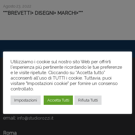
Agosto 23, 2022
***BREVETTI+ DISEGNI+ MARCHI+***
Utilizziamo i cookie sul nostro sito Web per offrirti
l'esperienza più pertinente ricordando le tue preferenze
e le visite ripetute. Cliccando su “Accetta tutto”
CONTATTI
acconsenti all'uso di TUTTI i cookie. Tuttavia, puoi
visitare "Impostazioni cookie" per fornire un consenso
controllato.
Pescara
(sede principale)
Impostazioni
Accetta Tutti
Rifiuta Tutti
Via Napoli n. 41 – 65121
Tel:
+ 39 085 2121066
email:
info@studiorozzi.it
Roma