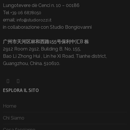
Lungotevere dè Cenci n. 10 – 00186
Tel
+39 06 6878050
email:
info@studiorozzi.it
in collaborazione con Studio Bongiovanni
广州市天河区林和西路155号保利中汇B 栋
2912 Room 2912, Building B, No. 155,
Bao Li Zhong Hui , Lin he Xi Road, Tianhe district,
Guangzhou, China. 510610.
ESPLORA IL SITO
Home
Chi Siamo
Cosa facciamo