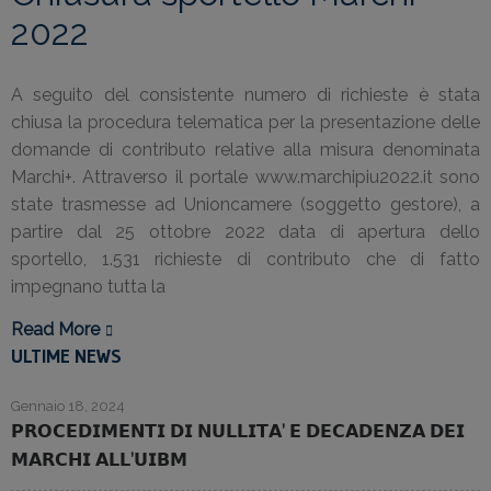
2022
A seguito del consistente numero di richieste è stata
chiusa la procedura telematica per la presentazione delle
domande di contributo relative alla misura denominata
Marchi+. Attraverso il portale www.marchipiu2022.it sono
state trasmesse ad Unioncamere (soggetto gestore), a
partire dal 25 ottobre 2022 data di apertura dello
sportello, 1.531 richieste di contributo che di fatto
impegnano tutta la
Read More
ULTIME NEWS
Gennaio 18, 2024
𝗣𝗥𝗢𝗖𝗘𝗗𝗜𝗠𝗘𝗡𝗧𝗜 𝗗𝗜 𝗡𝗨𝗟𝗟𝗜𝗧𝗔’ 𝗘 𝗗𝗘𝗖𝗔𝗗𝗘𝗡𝗭𝗔 𝗗𝗘𝗜
𝗠𝗔𝗥𝗖𝗛𝗜 𝗔𝗟𝗟’𝗨𝗜𝗕𝗠