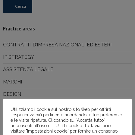
Cerca
Practice areas
CONTRATTI D’IMPRESA NAZIONALI ED ESTERI
IP STRATEGY
ASSISTENZA LEGALE
MARCHI
DESIGN
BREVETTI
Utilizziamo i cookie sul nostro sito Web per offrirti
l'esperienza più pertinente ricordando le tue preferenze
KNOW – HOW
e le visite ripetute. Cliccando su “Accetta tutto”
acconsenti all'uso di TUTTI i cookie. Tuttavia, puoi
Sectors
visitare "Impostazioni cookie" per fornire un consenso