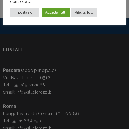
controllato.
Impostazioni
Accetta Tutti
Rifiuta Tutti
CONTATTI
Pescara
(sede principale)
Via Napoli n. 41 – 65121
Tel:
+ 39 085 2121066
email:
info@studiorozzi.it
Roma
Lungotevere dè Cenci n. 10 – 00186
Tel
+39 06 6878050
email:
info@studiorozzi.it