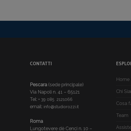
CONTATTI
ESPLOR
Home
Pescara
(sede principale)
Chi Si
Via Napoli n. 41 – 65121
Tel:
+ 39 085 2121066
Cosa 
email:
info@studiorozzi.it
Team
Roma
Assist
Lungotevere dè Cenci n. 10 –