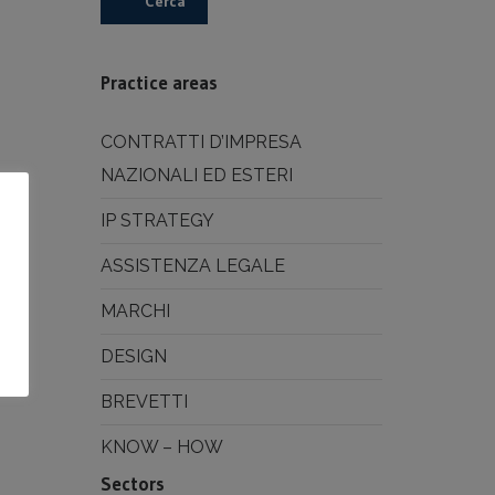
Cerca
Practice areas
CONTRATTI D’IMPRESA
NAZIONALI ED ESTERI
IP STRATEGY
ASSISTENZA LEGALE
MARCHI
DESIGN
BREVETTI
KNOW – HOW
Sectors