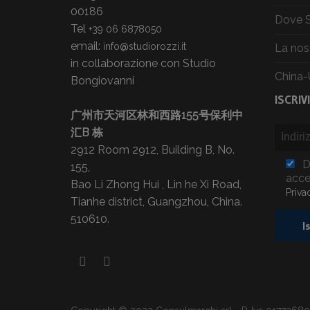
00186
Dove 
Tel
+39 06 6878050
email:
info@studiorozzi.it
La nos
in collaborazione con Studio
China-
Bongiovanni
ISCRIV
广州市天河区林和西路155号保利中
汇B 栋
2912 Room 2912, Building B, No.
D
155,
acce
Bao Li Zhong Hui , Lin he Xi Road,
Priva
Tianhe district, Guangzhou, China.
510610.